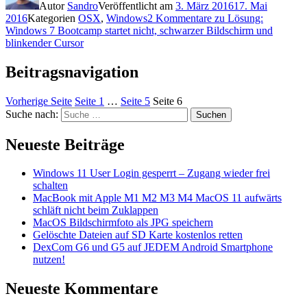
Autor
Sandro
Veröffentlicht am
3. März 2016
17. Mai
2016
Kategorien
OSX
,
Windows
2 Kommentare
zu Lösung:
Windows 7 Bootcamp startet nicht, schwarzer Bildschirm und
blinkender Cursor
Beitragsnavigation
Vorherige Seite
Seite
1
…
Seite
5
Seite
6
Suche nach:
Suchen
Neueste Beiträge
Windows 11 User Login gesperrt – Zugang wieder frei
schalten
MacBook mit Apple M1 M2 M3 M4 MacOS 11 aufwärts
schläft nicht beim Zuklappen
MacOS Bildschirmfoto als JPG speichern
Gelöschte Dateien auf SD Karte kostenlos retten
DexCom G6 und G5 auf JEDEM Android Smartphone
nutzen!
Neueste Kommentare