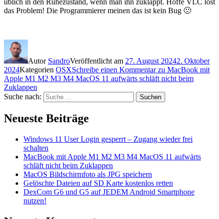
üblich in den Ruhezustand, wenn man ihn zuklappt. Hoffe VLC löst
das Problem! Die Programmierer meinen das ist kein Bug 🙁
Autor
Sandro
Veröffentlicht am
27. August 2024
2. Oktober
2024
Kategorien
OSX
Schreibe einen Kommentar
zu MacBook mit
Apple M1 M2 M3 M4 MacOS 11 aufwärts schläft nicht beim
Zuklappen
Suche nach:
Suchen
Neueste Beiträge
Windows 11 User Login gesperrt – Zugang wieder frei
schalten
MacBook mit Apple M1 M2 M3 M4 MacOS 11 aufwärts
schläft nicht beim Zuklappen
MacOS Bildschirmfoto als JPG speichern
Gelöschte Dateien auf SD Karte kostenlos retten
DexCom G6 und G5 auf JEDEM Android Smartphone
nutzen!