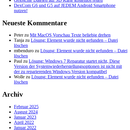
Gelöschte Dateien auf SD Karte kostenlos retten
DexCom G6 und G5 auf JEDEM Android Smartphone
nutzen!
Neueste Kommentare
Peter
zu
Mit MacOS Vorschau Texte beliebig drehen
Tanja
zu
Lösung: Element wurde nicht gefunden – Datei
löschen
mtbenduro
zu
Lösung: Element wurde nicht gefunden – Datei
löschen
Paul
zu
Lösung: Windows 7 Reparatur startet nicht, Diese
Version der Systemwiederherstellungsoptionen ist nicht mit
der zu reparierenden Windows-Version kompatibel
Wolle
zu
Lösung: Element wurde nicht gefunden – Datei
löschen
Archiv
Februar 2025
August 2024
Januar 2023
April 2022
Januar 2022