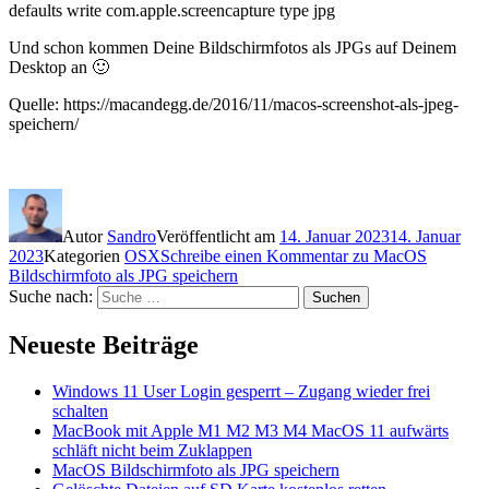
defaults write com.apple.screencapture type jpg
Und schon kommen Deine Bildschirmfotos als JPGs auf Deinem
Desktop an 🙂
Quelle: https://macandegg.de/2016/11/macos-screenshot-als-jpeg-
speichern/
Autor
Sandro
Veröffentlicht am
14. Januar 2023
14. Januar
2023
Kategorien
OSX
Schreibe einen Kommentar
zu MacOS
Bildschirmfoto als JPG speichern
Suche nach:
Suchen
Neueste Beiträge
Windows 11 User Login gesperrt – Zugang wieder frei
schalten
MacBook mit Apple M1 M2 M3 M4 MacOS 11 aufwärts
schläft nicht beim Zuklappen
MacOS Bildschirmfoto als JPG speichern