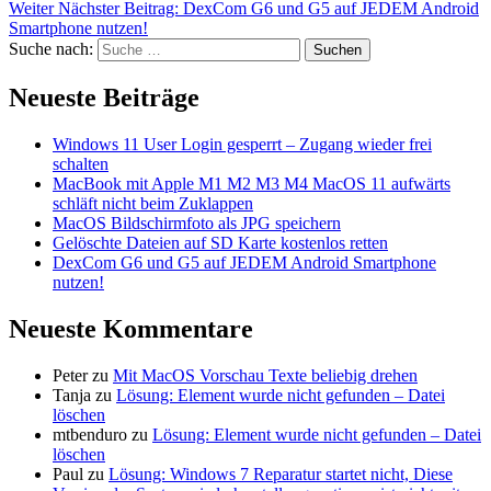
Weiter
Nächster Beitrag:
DexCom G6 und G5 auf JEDEM Android
Smartphone nutzen!
Suche nach:
Suchen
Neueste Beiträge
Windows 11 User Login gesperrt – Zugang wieder frei
schalten
MacBook mit Apple M1 M2 M3 M4 MacOS 11 aufwärts
schläft nicht beim Zuklappen
MacOS Bildschirmfoto als JPG speichern
Gelöschte Dateien auf SD Karte kostenlos retten
DexCom G6 und G5 auf JEDEM Android Smartphone
nutzen!
Neueste Kommentare
Peter
zu
Mit MacOS Vorschau Texte beliebig drehen
Tanja
zu
Lösung: Element wurde nicht gefunden – Datei
löschen
mtbenduro
zu
Lösung: Element wurde nicht gefunden – Datei
löschen
Paul
zu
Lösung: Windows 7 Reparatur startet nicht, Diese