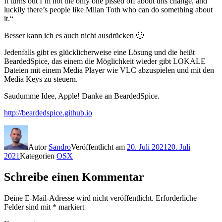
It turns out I’m not the only one pissed off about this change, and
luckily there’s people like Milan Toth who can do something about
it.“
Besser kann ich es auch nicht ausdrücken 🙂
Jedenfalls gibt es glücklicherweise eine Lösung und die heißt
BeardedSpice, das einem die Möglichkeit wieder gibt LOKALE
Dateien mit einem Media Player wie VLC abzuspielen und mit den
Media Keys zu steuern.
Saudumme Idee, Apple! Danke an BeardedSpice.
http://beardedspice.github.io
Autor
Sandro
Veröffentlicht am
20. Juli 2021
20. Juli
2021
Kategorien
OSX
Schreibe einen Kommentar
Deine E-Mail-Adresse wird nicht veröffentlicht.
Erforderliche
Felder sind mit
*
markiert