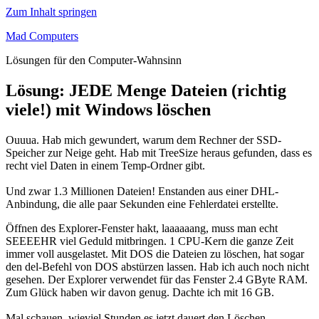
Zum Inhalt springen
Mad Computers
Lösungen für den Computer-Wahnsinn
Lösung: JEDE Menge Dateien (richtig
viele!) mit Windows löschen
Ouuua. Hab mich gewundert, warum dem Rechner der SSD-
Speicher zur Neige geht. Hab mit TreeSize heraus gefunden, dass es
recht viel Daten in einem Temp-Ordner gibt.
Und zwar 1.3 Millionen Dateien! Enstanden aus einer DHL-
Anbindung, die alle paar Sekunden eine Fehlerdatei erstellte.
Öffnen des Explorer-Fenster hakt, laaaaaang, muss man echt
SEEEEHR viel Geduld mitbringen. 1 CPU-Kern die ganze Zeit
immer voll ausgelastet. Mit DOS die Dateien zu löschen, hat sogar
den del-Befehl von DOS abstürzen lassen. Hab ich auch noch nicht
gesehen. Der Explorer verwendet für das Fenster 2.4 GByte RAM.
Zum Glück haben wir davon genug. Dachte ich mit 16 GB.
Mal schauen, wieviel Stunden es jetzt dauert den Löschen-