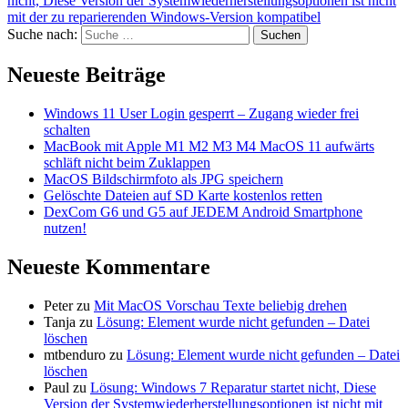
nicht, Diese Version der Systemwiederherstellungsoptionen ist nicht
mit der zu reparierenden Windows-Version kompatibel
Suche nach:
Suchen
Neueste Beiträge
Windows 11 User Login gesperrt – Zugang wieder frei
schalten
MacBook mit Apple M1 M2 M3 M4 MacOS 11 aufwärts
schläft nicht beim Zuklappen
MacOS Bildschirmfoto als JPG speichern
Gelöschte Dateien auf SD Karte kostenlos retten
DexCom G6 und G5 auf JEDEM Android Smartphone
nutzen!
Neueste Kommentare
Peter
zu
Mit MacOS Vorschau Texte beliebig drehen
Tanja
zu
Lösung: Element wurde nicht gefunden – Datei
löschen
mtbenduro
zu
Lösung: Element wurde nicht gefunden – Datei
löschen
Paul
zu
Lösung: Windows 7 Reparatur startet nicht, Diese
Version der Systemwiederherstellungsoptionen ist nicht mit